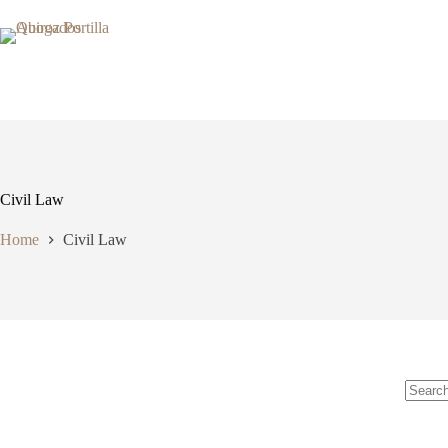
Skip
to
content
Inicio
Servicios
Civil Law
Home
Civil Law
No
results